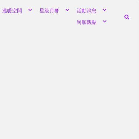
溫暖空間
星級月餐
活動消息
接待交誼空間
滿分料理
活動報名中
尚順觀點
媽媽教室
安心廚房
最新消息
閱讀遊戲區
活動花絮
舒壓按摩室
媽咪怎麼說
嬰兒室
關於母乳
觀察室
節慶感
隔離室
親子共讀
新生兒恆溫棉寢具
寶寶寫真