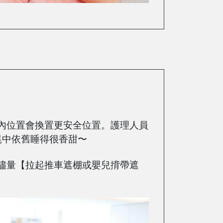
內位置會換置更安全位置。護理人員
晃中依舊睡得很香甜〜
儘量【拉起推車遮棚或嬰兒揹帶遮