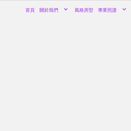
首頁
關於我們
風格房型
專業照護
初衷
寶寶呵護
團隊
媽咪照護
醫師